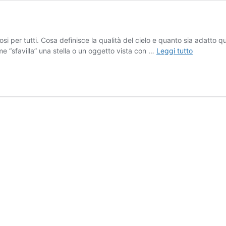
i per tutti. Cosa definisce la qualità del cielo e quanto sia adatto que
Seeing,
me “sfavilla” una stella o un oggetto vista con …
Leggi tutto
effetti
sull’imagi
di
Giove