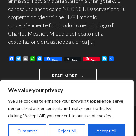
ammasso freccia vista la sua forma triangolare. E’
conosciuto anche come NGC 581. Osservazione Fu
scoperto da Mechain nel 1781 ma solo
successivamente fu introdotto nel catalogo di
Charles Messier. M 103 è collocato nella
costellazione di Cassiopea a circa […]
F
T
E
W
M
S
C
Share
Post
Save
a
w
m
h
e
k
o
c
i
a
a
s
y
n
e
t
i
t
s
p
d
"M
READ MORE
b
t
l
s
e
e
i
o
e
A
n
v
103
o
r
p
g
i
–
We value your privacy
k
p
e
d
AMMASSO
r
i
APERTO
We use cookies to enhance your browsing experience, serve
IN
personalized ads or content, and analyze our traffic. By
CASSIOPEA"
clicking "Accept All", you consent to our use of cookies.
FUNZIONA GRAZIE A WORDPRESS
TEMA: INTERGALACTIC DI
WORDPRESS.COM
.
Customize
Reject All
Accept All