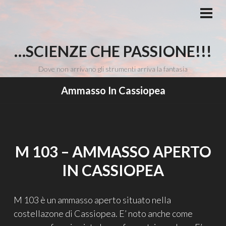
Vai
al
MEN
PRI
contenuto
…SCIENZE CHE PASSIONE!!!
Dove non arrivano gli strumenti arriva la fantasia
Ammasso In Cassiopea
M 103 – AMMASSO APERTO
IN CASSIOPEA
M 103 è un ammasso aperto situato nella
costellazone di Cassiopea. E’ noto anche come