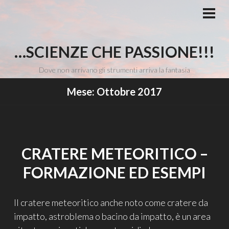
Vai
al
MEN
PRI
contenuto
…SCIENZE CHE PASSIONE!!!
Dove non arrivano gli strumenti arriva la fantasia
Mese:
Ottobre 2017
CRATERE METEORITICO –
FORMAZIONE ED ESEMPI
Il cratere meteoritico anche noto come cratere da
impatto, astroblema o bacino da impatto, è un area