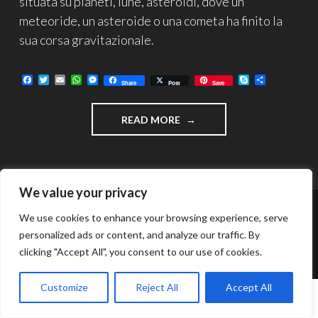
situata su pianeti, lune, asteroidi, dove un
meteoride, un asteroide o una cometa ha finito la
sua corsa gravitazionale.
F
T
E
W
M
S
C
Share
Post
Save
a
w
m
h
e
k
o
c
i
a
a
s
y
n
e
t
i
t
s
p
d
"CRATERE
READ MORE
b
t
l
s
e
e
i
o
e
A
n
v
METEORITICO
o
r
p
g
i
–
k
p
e
d
FORMAZIONE
r
i
ED
We value your privacy
ESEMPI"
We use cookies to enhance your browsing experience, serve
FUNZIONA GRAZIE A WORDPRESS
personalized ads or content, and analyze our traffic. By
TEMA: INTERGALACTIC DI
WORDPRESS.COM
.
clicking "Accept All", you consent to our use of cookies.
Customize
Reject All
Accept All