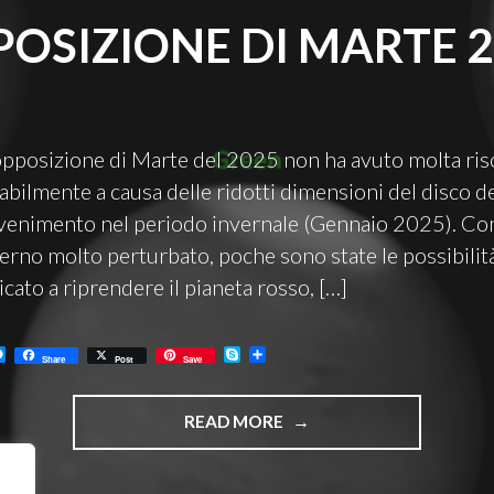
OSIZIONE DI MARTE 
pposizione di Marte del 2025 non ha avuto molta riso
bilmente a causa delle ridotti dimensioni del disco de
vvenimento nel periodo invernale (Gennaio 2025). C
verno molto perturbato, poche sono state le possibilità
cato a riprendere il pianeta rosso, […]
M
S
C
Share
Post
Save
e
k
o
s
y
n
s
p
d
"OPPOSIZIONE
e
e
i
READ MORE
n
v
DI
g
i
e
d
MARTE
r
i