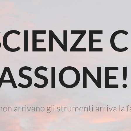
CIENZE 
ASSIONE!
on arrivano gli strumenti arriva la f