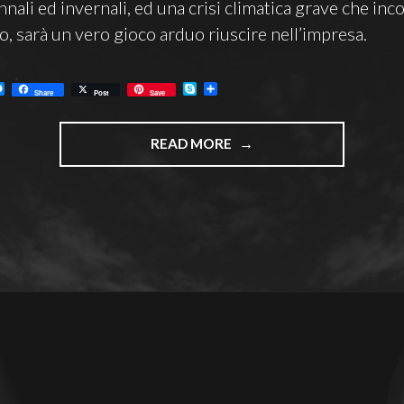
nnali ed invernali, ed una crisi climatica grave che in
, sarà un vero gioco arduo riuscire nell’impresa.
M
S
C
Share
Post
Save
e
k
o
s
y
n
s
p
d
"PIANETI
e
e
i
READ MORE
n
v
2026
g
i
e
d
–
r
i
ASTROIMAGING"