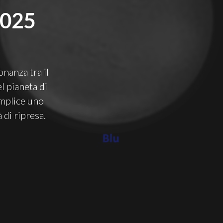
2025
nanza tra il
l pianeta di
omplice uno
 di ripresa.