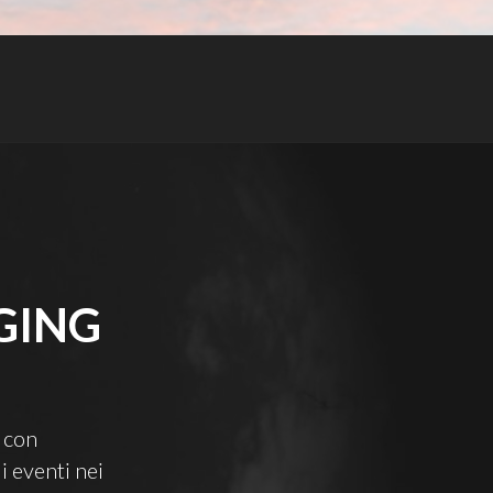
GING
6 con
i eventi nei