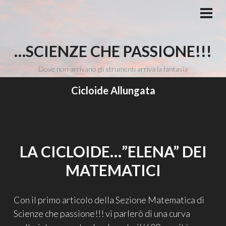
Vai
al
MEN
PRI
contenuto
…SCIENZE CHE PASSIONE!!!
Dove non arrivano gli strumenti arriva la fantasia
Cicloide Allungata
LA CICLOIDE…”ELENA” DEI
MATEMATICI
Con il primo articolo della Sezione Matematica di
Scienze che passione!!! vi parlerò di una curva