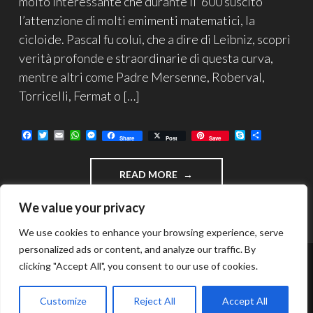
molto interessante che durante il ‘600 suscitò
l’attenzione di molti emimenti matematici, la
cicloide. Pascal fu colui, che a dire di Leibniz, scoprì
verità profonde e straordinarie di questa curva,
mentre altri come Padre Mersenne, Roberval,
Torricelli, Fermat o […]
F
T
E
W
M
S
C
Share
Post
Save
a
w
m
h
e
k
o
c
i
a
a
s
y
n
e
t
i
t
s
p
d
"LA
READ MORE
b
t
l
s
e
e
i
o
e
A
n
v
CICLOIDE…”ELENA”
o
r
p
g
i
DEI
We value your privacy
k
p
e
d
MATEMATICI"
r
i
We use cookies to enhance your browsing experience, serve
personalized ads or content, and analyze our traffic. By
clicking "Accept All", you consent to our use of cookies.
FUNZIONA GRAZIE A WORDPRESS
TEMA: INTERGALACTIC DI
WORDPRESS.COM
.
Customize
Reject All
Accept All