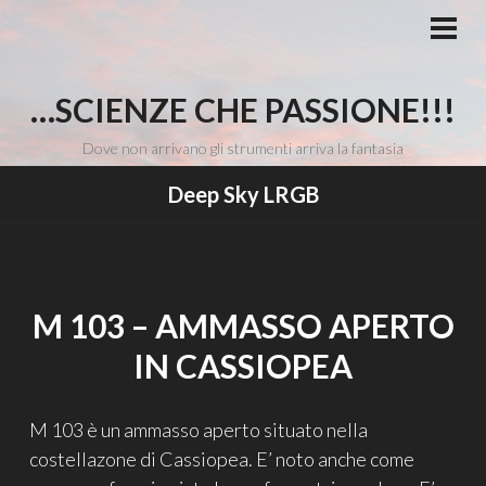
Vai
al
MEN
PRI
contenuto
…SCIENZE CHE PASSIONE!!!
Dove non arrivano gli strumenti arriva la fantasia
Deep Sky LRGB
M 103 – AMMASSO APERTO
IN CASSIOPEA
M 103 è un ammasso aperto situato nella
costellazone di Cassiopea. E’ noto anche come