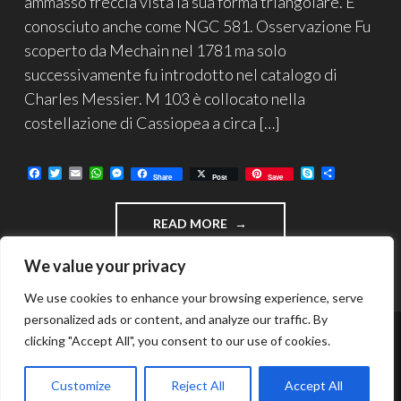
ammasso freccia vista la sua forma triangolare. E’
conosciuto anche come NGC 581. Osservazione Fu
scoperto da Mechain nel 1781 ma solo
successivamente fu introdotto nel catalogo di
Charles Messier. M 103 è collocato nella
costellazione di Cassiopea a circa […]
F
T
E
W
M
S
C
Share
Post
Save
a
w
m
h
e
k
o
c
i
a
a
s
y
n
e
t
i
t
s
p
d
"M
READ MORE
b
t
l
s
e
e
i
o
e
A
n
v
103
o
r
p
g
i
–
We value your privacy
k
p
e
d
AMMASSO
r
i
APERTO
We use cookies to enhance your browsing experience, serve
IN
personalized ads or content, and analyze our traffic. By
CASSIOPEA"
clicking "Accept All", you consent to our use of cookies.
FUNZIONA GRAZIE A WORDPRESS
TEMA: INTERGALACTIC DI
WORDPRESS.COM
.
Customize
Reject All
Accept All