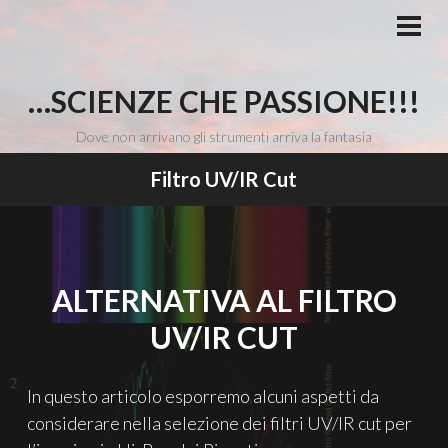
Vai
al
MEN
PRI
contenuto
…SCIENZE CHE PASSIONE!!!
Dove non arrivano gli strumenti arriva la fantasia
Filtro UV/IR Cut
ALTERNATIVA AL FILTRO
UV/IR CUT
In questo articolo esporremo alcuni aspetti da
considerare nella selezione dei filtri UV/IR cut per