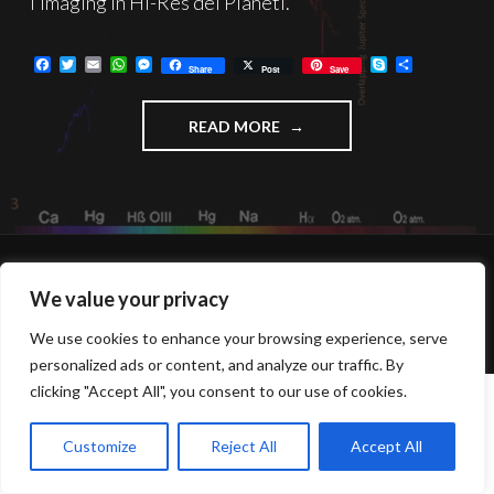
l’imaging in Hi-Res dei Pianeti.
F
T
E
W
M
S
C
Share
Post
Save
a
w
m
h
e
k
o
c
i
a
a
s
y
n
e
t
i
t
s
p
d
"ALTERNATIVA
READ MORE
b
t
l
s
e
e
i
o
e
A
n
v
AL
o
r
p
g
i
FILTRO
k
p
e
d
UV/IR
r
i
CUT"
FUNZIONA GRAZIE A WORDPRESS
We value your privacy
TEMA: INTERGALACTIC DI
WORDPRESS.COM
.
We use cookies to enhance your browsing experience, serve
personalized ads or content, and analyze our traffic. By
clicking "Accept All", you consent to our use of cookies.
Customize
Reject All
Accept All