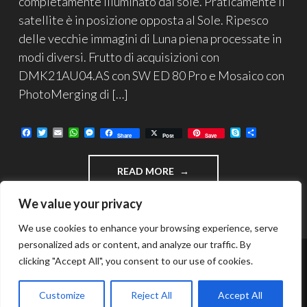
completamente illuminato dal sole. Praticamente il
satellite è in posizione opposta al Sole. Ripesco
delle vecchie immagini di Luna piena processate in
modi diversi. Frutto di acquisizioni con
DMK21AU04.AS con SW ED 80 Pro e Mosaico con
PhotoMerging di […]
F
T
E
W
M
S
C
Share
Post
Save
a
w
m
h
e
k
o
c
i
a
a
s
y
n
e
t
i
t
s
p
d
"UN
READ MORE
b
t
l
s
e
e
i
o
e
A
n
v
FARO
o
r
p
g
i
NELLA
We value your privacy
k
p
e
d
NOTTE…
r
i
LA
We use cookies to enhance your browsing experience, serve
LUNA
personalized ads or content, and analyze our traffic. By
PIENA"
clicking "Accept All", you consent to our use of cookies.
FUNZIONA GRAZIE A WORDPRESS
TEMA: INTERGALACTIC DI
WORDPRESS.COM
.
Customize
Reject All
Accept All