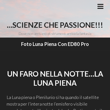
Vai
al
MEN
PRI
contenuto
…SCIENZE CHE PASSIONE!!!
Dove non arrivano gli strumenti arriva la fantasia
Foto Luna Piena Con ED80 Pro
UN FARO NELLA NOTTE…LA
LUNA PIENA
La Luna piena o Plenilunio si ha quando il satellite
mostra per l’intera notte l’emisfero visibile