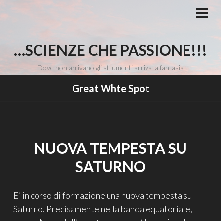
Vai
al
MEN
PRI
contenuto
…SCIENZE CHE PASSIONE!!!
Dove non arrivano gli strumenti arriva la fantasia
Great Whte Spot
NUOVA TEMPESTA SU
SATURNO
E’ in corso di formazione una nuova tempesta su
Saturno. Precisamente nella banda equatoriale,