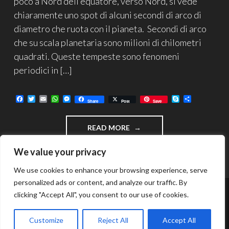
poco a Nord dell’equatore, verso Nord, si vede
chiaramente uno spot di alcuni secondi di arco di
diametro che ruota con il pianeta. Secondi di arco
che su scala planetaria sono milioni di chilometri
quadrati. Queste tempeste sono fenomeni
periodici in […]
F
T
E
W
M
S
C
Share
Post
Save
a
w
m
h
e
k
o
c
i
a
a
s
y
n
e
t
i
t
s
p
d
"NUOVA
READ MORE
b
t
l
s
e
e
i
o
e
A
n
v
TEMPESTA
o
r
p
g
i
SU
We value your privacy
k
p
e
d
SATURNO"
r
i
We use cookies to enhance your browsing experience, serve
personalized ads or content, and analyze our traffic. By
clicking "Accept All", you consent to our use of cookies.
FUNZIONA GRAZIE A WORDPRESS
TEMA: INTERGALACTIC DI
WORDPRESS.COM
.
Customize
Reject All
Accept All