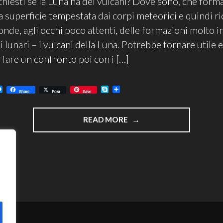
 chiesti se la Luna ha dei vulcani? Dove sono, che for
a superficie tempestata dai corpi meteorici e quindi ri
onde, agli occhi poco attenti, delle formazioni molto i
 lunari – i vulcani della Luna. Potrebbe tornare utile 
 fare un confronto poi con i […]
M
S
C
Share
Post
Save
e
k
o
s
y
n
s
p
d
"DOMI
e
e
i
READ MORE
n
v
LUNARI
g
i
e
d
–
r
i
I
VULCANI
DELLA
LUNA"