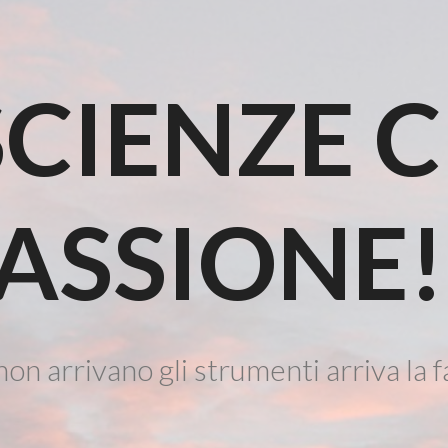
CIENZE 
ASSIONE!
on arrivano gli strumenti arriva la f