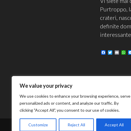
Vi siete mai
Purtroppo, l
crateri, nasc
definite domi
interessante
F
T
E
W
a
w
m
h
c
i
a
a
e
t
i
t
b
t
l
s
o
e
A
o
r
p
k
p
We value your privacy
We use cookies to enhance your browsing experience, serve
personalized ads or content, and analyze our traffic. By
clicking "Accept All", you consent to our use of cookies.
Customize
Reject All
Accept All