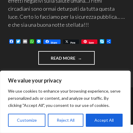
effetti negativi sulla salute umana…i ritmi
circadiani sono ormai deturpati da tutta questa
luce. Certo lo facciamo per la sicurezza pubblica… …
e che sia una buona notte stellata!!!
F
T
E
W
M
S
C
Share
Post
Save
a
w
m
h
e
k
o
c
i
a
a
s
y
n
e
t
i
t
s
p
d
"INQUINAMENTO
READ MORE
b
t
l
s
e
e
i
o
e
A
n
v
LUMINOSO"
o
r
p
g
i
k
p
e
d
r
i
We value your privacy
We use cookies to enhance your browsing experience, serve
personalized ads or content, and analyze our traffic. By
FUNZIONA GRAZIE A WORDPRESS
clicking "Accept All", you consent to our use of cookies.
TEMA: INTERGALACTIC DI
WORDPRESS.COM
.
Customize
Reject All
Accept All