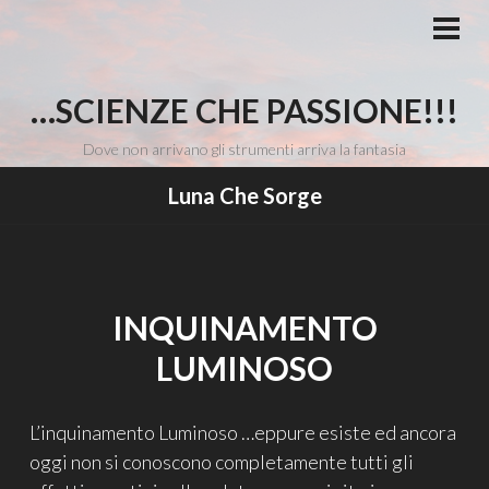
Vai
al
MEN
PRI
contenuto
…SCIENZE CHE PASSIONE!!!
Dove non arrivano gli strumenti arriva la fantasia
Luna Che Sorge
INQUINAMENTO
LUMINOSO
L’inquinamento Luminoso …eppure esiste ed ancora
oggi non si conoscono completamente tutti gli