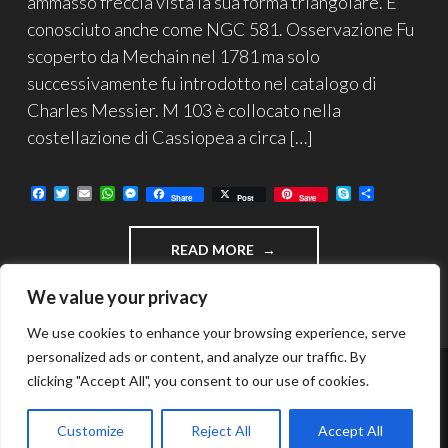
ammasso freccia vista la sua forma triangolare. E’
conosciuto anche come NGC 581. Osservazione Fu
scoperto da Mechain nel 1781 ma solo
successivamente fu introdotto nel catalogo di
Charles Messier. M 103 è collocato nella
costellazione di Cassiopea a circa […]
F
T
E
W
M
S
C
Share
Post
Save
a
w
m
h
e
k
o
c
i
a
a
s
y
n
e
t
i
t
s
p
d
"M
READ MORE
b
t
l
s
e
e
i
o
e
A
n
v
103
o
r
p
g
i
–
We value your privacy
k
p
e
d
AMMASSO
r
i
APERTO
We use cookies to enhance your browsing experience, serve
IN
personalized ads or content, and analyze our traffic. By
CASSIOPEA"
clicking "Accept All", you consent to our use of cookies.
FUNZIONA GRAZIE A WORDPRESS
TEMA: INTERGALACTIC DI
WORDPRESS.COM
.
Customize
Reject All
Accept All