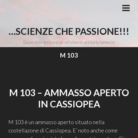
Vai
al
MEN
PRI
contenuto
…SCIENZE CHE PASSIONE!!!
Dove non arrivano gli strumenti arriva la fantasia
M 103
M 103 – AMMASSO APERTO
IN CASSIOPEA
M 103 è un ammasso aperto situato nella
costellazone di Cassiopea. E’ noto anche come