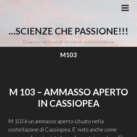
Vai
al
MEN
PRI
contenuto
…SCIENZE CHE PASSIONE!!!
Dove non arrivano gli strumenti arriva la fantasia
M103
M 103 – AMMASSO APERTO
IN CASSIOPEA
M 103 è un ammasso aperto situato nella
costellazone di Cassiopea. E’ noto anche come