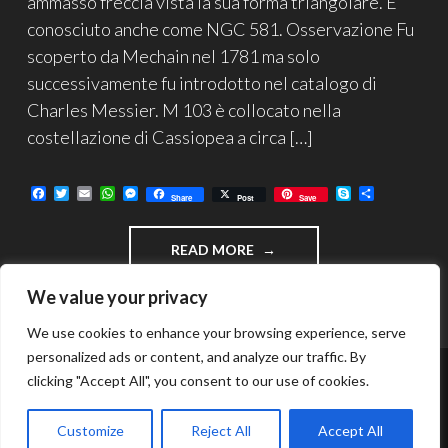
ammasso freccia vista la sua forma triangolare. E’
conosciuto anche come NGC 581. Osservazione Fu
scoperto da Mechain nel 1781 ma solo
successivamente fu introdotto nel catalogo di
Charles Messier. M 103 è collocato nella
costellazione di Cassiopea a circa […]
F
T
E
W
M
S
C
Share
Post
Save
a
w
m
h
e
k
o
c
i
a
a
s
y
n
e
t
i
t
s
p
d
"M
READ MORE
b
t
l
s
e
e
i
o
e
A
n
v
103
o
r
p
g
i
–
We value your privacy
k
p
e
d
AMMASSO
r
i
APERTO
We use cookies to enhance your browsing experience, serve
IN
personalized ads or content, and analyze our traffic. By
CASSIOPEA"
clicking "Accept All", you consent to our use of cookies.
FUNZIONA GRAZIE A WORDPRESS
TEMA: INTERGALACTIC DI
WORDPRESS.COM
.
Customize
Reject All
Accept All