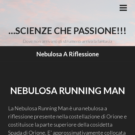
Vai
al
MEN
PRI
contenuto
…SCIENZE CHE PASSIONE!!!
Dove non arrivano gli strumenti arriva la fantasia
Nebulosa A Riflessione
NEBULOSA RUNNING MAN
La Nebulosa Running Man è una nebulosa a
riflessione presente nella costellazione di Orione e
costituisce la parte superiore della cosidetta
Spada di Orione. E’ approssimativamente collocata