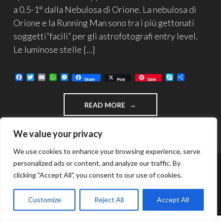
a 0.5-1° dalla Nebulosa di Orione. La nebulosa di
Orione e la Running Man sono tra i più gettonati
soggetti”facili” per gli astrofotografi entry level.
Le luminose stelle […]
F
T
E
W
M
S
C
Share
Post
Save
a
w
m
h
e
k
o
c
i
a
a
s
y
n
e
t
i
t
s
p
d
"NEBULOSA
READ MORE
b
t
l
s
e
e
i
o
e
A
n
v
RUNNING
o
r
p
g
i
MAN"
k
p
e
d
We value your privacy
r
i
We use cookies to enhance your browsing experience, serve
personalized ads or content, and analyze our traffic. By
clicking "Accept All", you consent to our use of cookies.
FUNZIONA GRAZIE A WORDPRESS
TEMA: INTERGALACTIC DI
WORDPRESS.COM
.
Customize
Reject All
Accept All