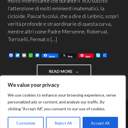
molto interessante che durante il ‘600 suscitò
l’attenzione di molti emimenti matematici, la
cicloide. Pascal fu colui, che a dire di Leibniz, scoprì
verità profonde e straordinarie di questa curva,
mentre altri come Padre Mersenne, Roberval,
Torricelli, Fermat o […]
F
T
E
W
M
S
C
Share
Post
Save
a
w
m
h
e
k
o
c
i
a
a
s
y
n
e
t
i
t
s
p
d
"LA
READ MORE
b
t
l
s
e
e
i
o
e
A
n
v
CICLOIDE…”ELENA”
o
r
p
g
i
DEI
We value your privacy
k
p
e
d
MATEMATICI"
r
i
We use cookies to enhance your browsing experience, serve
personalized ads or content, and analyze our traffic. By
clicking "Accept All", you consent to our use of cookies.
FUNZIONA GRAZIE A WORDPRESS
TEMA: INTERGALACTIC DI
WORDPRESS.COM
.
Customize
Reject All
Accept All