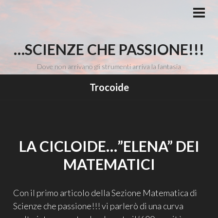
Vai
al
MEN
PRI
contenuto
…SCIENZE CHE PASSIONE!!!
Dove non arrivano gli strumenti arriva la fantasia
Trocoide
LA CICLOIDE…”ELENA” DEI
MATEMATICI
Con il primo articolo della Sezione Matematica di
Scienze che passione!!! vi parlerò di una curva