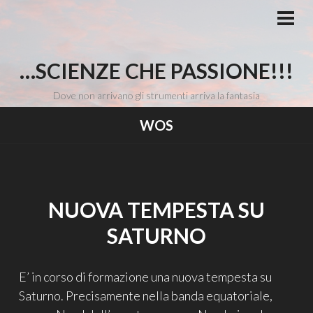
Vai
al
MEN
PRI
contenuto
…SCIENZE CHE PASSIONE!!!
Dove non arrivano gli strumenti arriva la fantasia
WOS
NUOVA TEMPESTA SU
SATURNO
E’ in corso di formazione una nuova tempesta su
Saturno. Precisamente nella banda equatoriale,