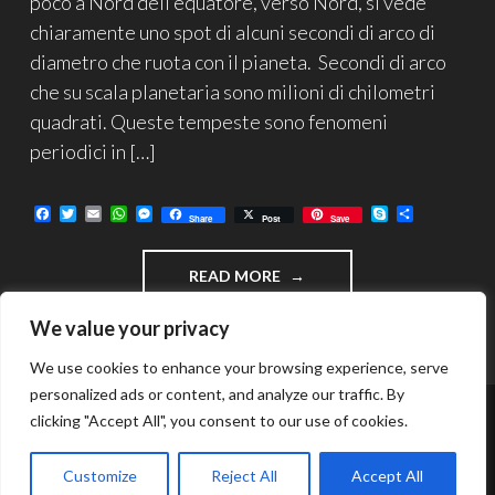
poco a Nord dell’equatore, verso Nord, si vede
chiaramente uno spot di alcuni secondi di arco di
diametro che ruota con il pianeta. Secondi di arco
che su scala planetaria sono milioni di chilometri
quadrati. Queste tempeste sono fenomeni
periodici in […]
F
T
E
W
M
S
C
Share
Post
Save
a
w
m
h
e
k
o
c
i
a
a
s
y
n
e
t
i
t
s
p
d
"NUOVA
READ MORE
b
t
l
s
e
e
i
o
e
A
n
v
TEMPESTA
o
r
p
g
i
SU
We value your privacy
k
p
e
d
SATURNO"
r
i
We use cookies to enhance your browsing experience, serve
personalized ads or content, and analyze our traffic. By
clicking "Accept All", you consent to our use of cookies.
FUNZIONA GRAZIE A WORDPRESS
TEMA: INTERGALACTIC DI
WORDPRESS.COM
.
Customize
Reject All
Accept All