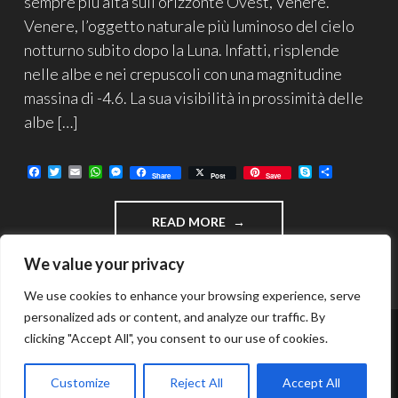
sempre più alta sull’orizzonte Ovest, Venere.
Venere, l’oggetto naturale più luminoso del cielo
notturno subito dopo la Luna. Infatti, risplende
nelle albe e nei crepuscoli con una magnitudine
massina di -4.6. La sua visibilità in prossimità delle
albe […]
F
T
E
W
M
S
C
Share
Post
Save
a
w
m
h
e
k
o
c
i
a
a
s
y
n
e
t
i
t
s
p
d
"VENERE
READ MORE
b
t
l
s
e
e
i
o
e
A
n
v
2018…
o
r
p
g
i
ASTRO
We value your privacy
k
p
e
d
DELLA
r
i
SERA"
We use cookies to enhance your browsing experience, serve
personalized ads or content, and analyze our traffic. By
clicking "Accept All", you consent to our use of cookies.
FUNZIONA GRAZIE A WORDPRESS
TEMA: INTERGALACTIC DI
WORDPRESS.COM
.
Customize
Reject All
Accept All