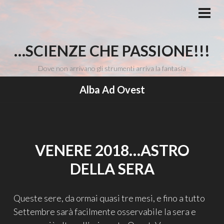
Vai
al
MEN
PRI
contenuto
…SCIENZE CHE PASSIONE!!!
Dove non arrivano gli strumenti arriva la fantasia
Alba Ad Ovest
VENERE 2018…ASTRO
DELLA SERA
Queste sere, da ormai quasi tre mesi, e fino a tutto
Settembre sarà facilmente osservabile la sera e