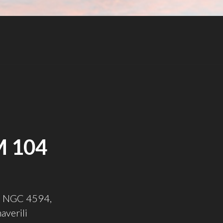
M 104
me NGC 4594,
averili