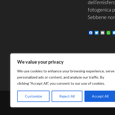
dell’emisfero
fotogenica p
Sebbene non 
F
T
E
W
a
w
m
h
c
i
a
a
e
t
i
t
b
t
l
s
o
e
A
o
r
p
k
p
We value your privacy
We use cookies to enhance your browsing experience, serve
personalized ads or content, and analyze our traffic. By
clicking "Accept All", you consent to our use of cookies.
Customize
Reject All
Accept All
FUNZIO