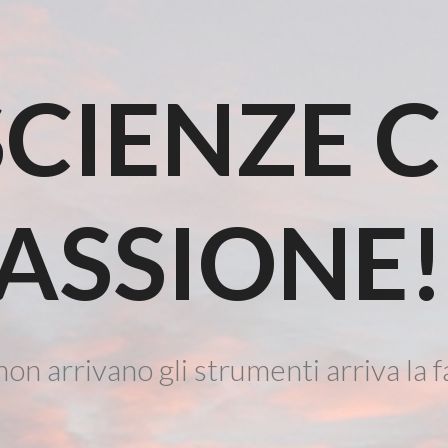
CIENZE 
ASSIONE!
on arrivano gli strumenti arriva la f