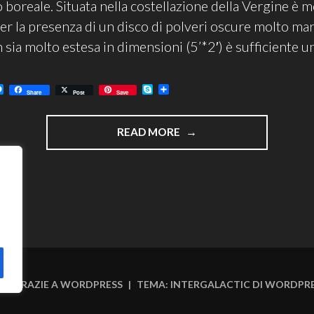
 boreale. Situata nella costellazione della Vergine è m
er la presenza di un disco di polveri oscure molto mar
sia molto estesa in dimensioni (5’*2′) è sufficiente u
M
S
C
Share
Post
Save
e
k
o
s
y
n
s
p
d
"LA
e
e
i
READ MORE
n
v
GALASSIA
g
i
e
d
SOMBRERO,
r
i
M
104"
NA GRAZIE A WORDPRESS
|
TEMA: INTERGALACTIC DI
WORDPRE