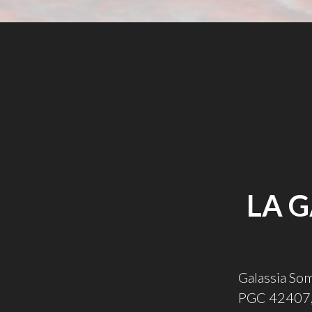
LA G
Galassia So
PGC 42407, 