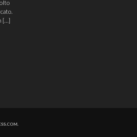
olto
cato.
n […]
SS.COM
.