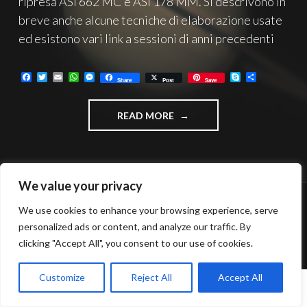
ripresa ASI 662 MC e ASI 178 MM. Si descrivono in
breve anche alcune tecniche di elaborazione usate
ed esistono vari link a sessioni di anni precedenti
F
T
E
W
M
S
C
Share
Post
Save
a
w
m
h
e
k
o
c
i
a
a
s
y
n
e
t
i
t
s
p
d
"PIANETI
READ MORE
b
t
l
s
e
e
i
o
e
A
n
v
2025
o
r
p
g
i
–
k
p
e
d
ASTROIMAGING"
r
i
We value your privacy
We use cookies to enhance your browsing experience, serve
FUNZIONA GRAZIE A WORDPRESS
personalized ads or content, and analyze our traffic. By
TEMA: INTERGALACTIC DI
WORDPRESS.COM
.
clicking "Accept All", you consent to our use of cookies.
Customize
Reject All
Accept All