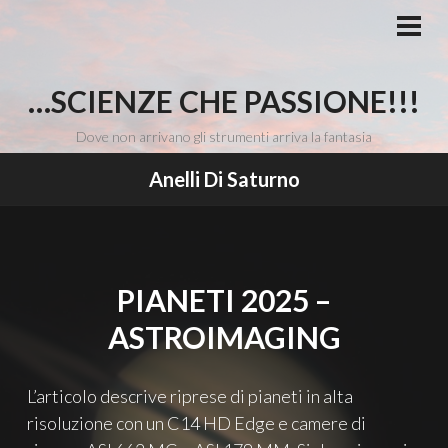
Vai
al
MEN
PRI
contenuto
…SCIENZE CHE PASSIONE!!!
Dove non arrivano gli strumenti arriva la fantasia
Anelli Di Saturno
PIANETI 2025 –
ASTROIMAGING
L’articolo descrive riprese di pianeti in alta
risoluzione con un C14 HD Edge e camere di