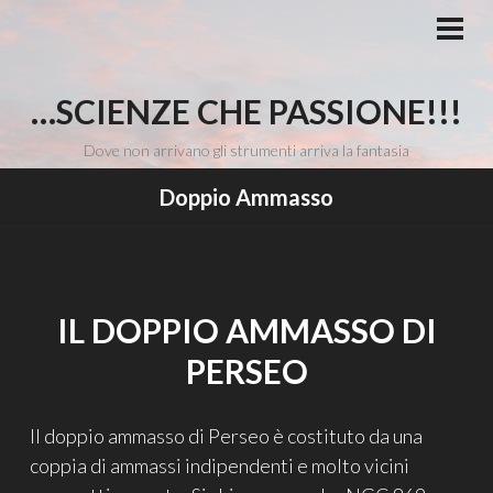
Vai
al
MEN
PRI
contenuto
…SCIENZE CHE PASSIONE!!!
Dove non arrivano gli strumenti arriva la fantasia
Doppio Ammasso
IL DOPPIO AMMASSO DI
PERSEO
Il doppio ammasso di Perseo è costituto da una
coppia di ammassi indipendenti e molto vicini