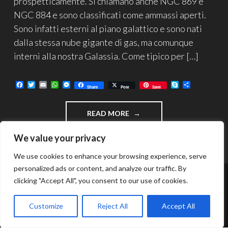
prospetticamente. Si chiamano anche NGC 869 e
NGC 884 e sono classificati come ammassi aperti.
Sono infatti esterni al piano galattico e sono nati
dalla stessa nube gigante di gas, ma comunque
interni alla nostra Galassia. Come tipico per […]
F
T
E
W
M
S
C
Share
Post
Save
a
w
m
h
e
k
o
c
i
a
a
s
y
n
e
t
i
t
s
p
d
"IL
READ MORE
b
t
l
s
e
e
i
o
e
A
n
v
DOPPIO
o
r
p
g
i
AMMASSO
We value your privacy
k
p
e
d
DI
r
i
PERSEO"
We use cookies to enhance your browsing experience, serve
personalized ads or content, and analyze our traffic. By
clicking "Accept All", you consent to our use of cookies.
FUNZIONA GRAZIE A WORDPRESS
TEMA: INTERGALACTIC DI
WORDPRESS.COM
.
Customize
Reject All
Accept All