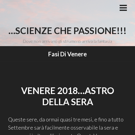
Vai
al
MEN
PRI
contenuto
…SCIENZE CHE PASSIONE!!!
Dove non arrivano gli strumenti arriva la fantasia
Fasi Di Venere
VENERE 2018…ASTRO
DELLA SERA
Queste sere, da ormai quasi tre mesi, e fino a tutto
Settembre sarà facilmente osservabile la sera e