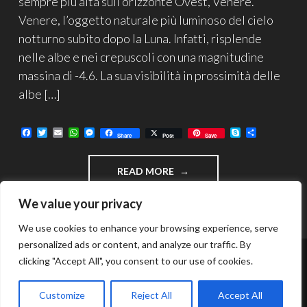
sempre più alta sull’orizzonte Ovest, Venere.
Venere, l’oggetto naturale più luminoso del cielo
notturno subito dopo la Luna. Infatti, risplende
nelle albe e nei crepuscoli con una magnitudine
massina di -4.6. La sua visibilità in prossimità delle
albe […]
F
T
E
W
M
S
C
Share
Post
Save
a
w
m
h
e
k
o
c
i
a
a
s
y
n
e
t
i
t
s
p
d
"VENERE
READ MORE
b
t
l
s
e
e
i
o
e
A
n
v
2018…
o
r
p
g
i
ASTRO
We value your privacy
k
p
e
d
DELLA
r
i
SERA"
We use cookies to enhance your browsing experience, serve
personalized ads or content, and analyze our traffic. By
clicking "Accept All", you consent to our use of cookies.
FUNZIONA GRAZIE A WORDPRESS
TEMA: INTERGALACTIC DI
WORDPRESS.COM
.
Customize
Reject All
Accept All