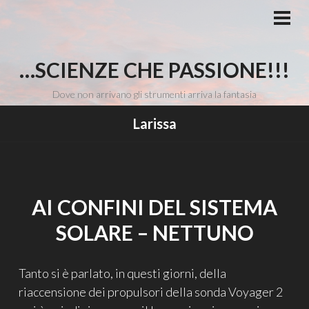
Vai
al
MEN
PRI
contenuto
…SCIENZE CHE PASSIONE!!!
Dove non arrivano gli strumenti arriva la fantasia
Larissa
AI CONFINI DEL SISTEMA
SOLARE – NETTUNO
Tanto si è parlato, in questi giorni, della
riaccensione dei propulsori della sonda Voyager 2