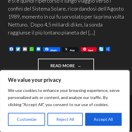
e si è quindi ripercorso il lungo viaggio verso i
confini del Sistema Solare, ricordandosi dell’Agosto
1989, momento in cui fu sorvolato per la prima volta
Nettuno. Dopo 4,5 miliardi di km, la sonda
raggiunse il più lontano pianeta del […]
F
T
E
W
M
S
C
Share
Post
Save
a
w
m
h
e
k
o
c
i
a
a
s
y
n
e
t
i
t
s
p
d
"AI
READ MORE
b
t
l
s
e
e
i
o
e
A
n
v
CONFINI
o
r
p
g
i
DEL
We value your privacy
k
p
e
d
SISTEMA
r
i
SOLARE
We use cookies to enhance your browsing experience, serve
–
personalized ads or content, and analyze our traffic. By
NETTUNO"
clicking "Accept All", you consent to our use of cookies.
FUNZIONA GRAZIE A WORDPRESS
TEMA: INTERGALACTIC DI
WORDPRESS.COM
.
Customize
Reject All
Accept All