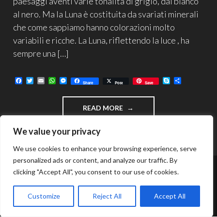
paesaggi aventi varie tonalità di grigio, dal bianco
al nero. Ma la Luna è costituita da svariati minerali
che come sappiamo hanno colorazioni molto
variabili e ricche. La Luna, riflettendo la luce , ha
sempre una […]
F
T
E
W
M
S
C
Share
Post
Save
a
w
m
h
e
k
o
c
i
a
a
s
y
n
e
t
i
t
s
p
d
"MINERAL
READ MORE
b
t
l
s
e
e
i
o
e
A
n
v
MOON,
o
r
p
g
i
I
We value your privacy
k
p
e
d
COLORI
r
i
DELLA
We use cookies to enhance your browsing experience, serve
LUNA"
personalized ads or content, and analyze our traffic. By
clicking "Accept All", you consent to our use of cookies.
FUNZIONA GRAZIE A WORDPRESS
TEMA: INTERGALACTIC DI
WORDPRESS.COM
.
Customize
Reject All
Accept All