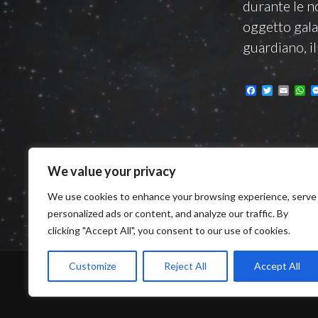
durante le n
oggetto galat
guardiano, il
F
T
E
W
a
w
m
h
c
i
a
a
e
t
i
t
b
t
l
s
o
e
A
o
r
p
k
p
We value your privacy
We use cookies to enhance your browsing experience, serve
personalized ads or content, and analyze our traffic. By
clicking "Accept All", you consent to our use of cookies.
Customize
Reject All
Accept All
FUNZIO