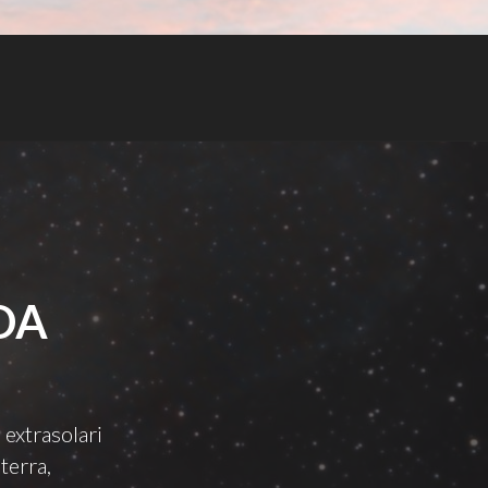
DA
 extrasolari
terra,