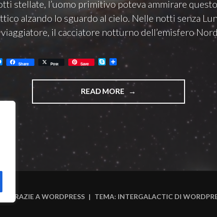
otti stellate, l’uomo primitivo poteva ammirare questo
tico alzando lo sguardo al cielo. Nelle notti senza Luna
 viaggiatore, il cacciatore notturno dell’emisfero Nord
M
S
C
Share
Post
Save
e
k
o
s
y
n
s
p
d
"GALASSIA
e
e
i
READ MORE
n
v
DI
g
i
e
d
ANDROMEDA"
r
i
NA GRAZIE A WORDPRESS
|
TEMA: INTERGALACTIC DI
WORDPRE