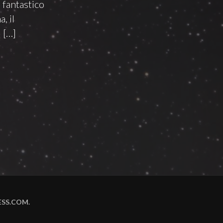
 fantastico
, il
 […]
SS.COM
.