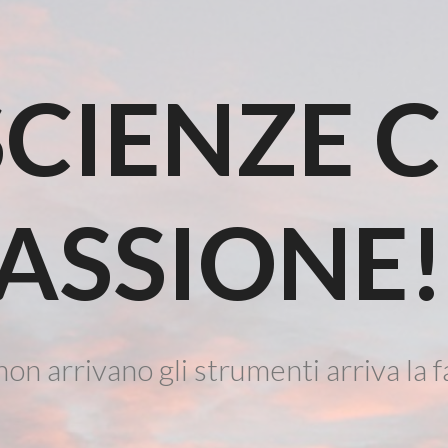
CIENZE 
ASSIONE!
on arrivano gli strumenti arriva la f