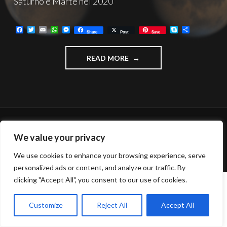
Saturno e Marte nel 2020
F
T
E
W
M
S
C
Share
Post
Save
a
w
m
h
e
k
o
c
i
a
a
s
y
n
e
t
i
t
s
p
d
"PIANETI
READ MORE
b
t
l
s
e
e
i
o
e
A
n
v
2020
o
r
p
g
i
–
k
p
e
d
ASTROIMAGING"
r
i
FUNZIONA GRAZIE A WORDPRESS
We value your privacy
TEMA: INTERGALACTIC DI
WORDPRESS.COM
.
We use cookies to enhance your browsing experience, serve
personalized ads or content, and analyze our traffic. By
clicking "Accept All", you consent to our use of cookies.
Customize
Reject All
Accept All