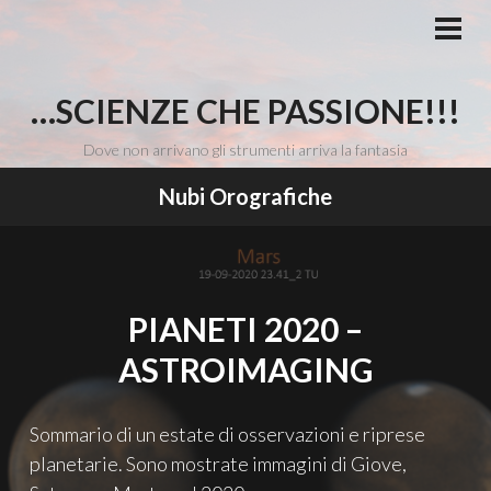
Vai
al
MEN
PRI
contenuto
…SCIENZE CHE PASSIONE!!!
Dove non arrivano gli strumenti arriva la fantasia
Nubi Orografiche
PIANETI 2020 –
ASTROIMAGING
Sommario di un estate di osservazioni e riprese
planetarie. Sono mostrate immagini di Giove,