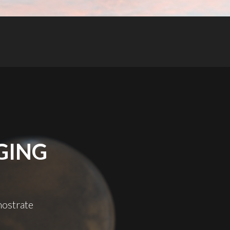
GING
mostrate