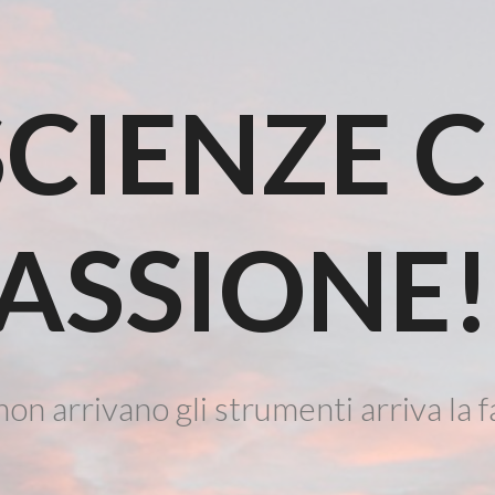
CIENZE 
ASSIONE!
on arrivano gli strumenti arriva la f