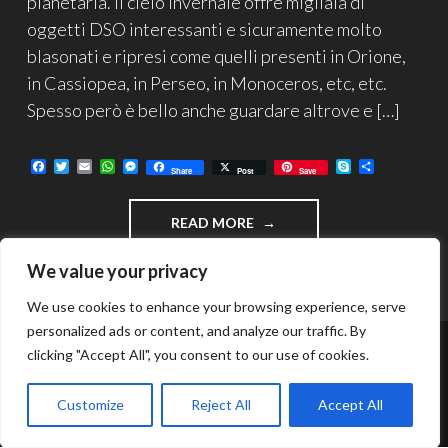
planetaria. Il cielo invernale offre migliaia di
oggetti DSO interessanti e sicuramente molto
blasonati e ripresi come quelli presenti in Orione,
in Cassiopea, in Perseo, in Monoceros, etc, etc.
Spesso però è bello anche guardare altrove e […]
F
T
E
W
M
S
C
Share
Post
Save
a
w
m
h
e
k
o
c
i
a
a
s
y
n
e
t
i
t
s
p
d
"M46
READ MORE
b
t
l
s
e
e
i
o
e
A
n
v
ED
o
r
p
g
i
NGC2438,
We value your privacy
k
p
e
d
TRA
r
i
AMMASSO
We use cookies to enhance your browsing experience, serve
E
personalized ads or content, and analyze our traffic. By
PLANETARIA"
clicking "Accept All", you consent to our use of cookies.
FUNZIONA GRAZIE A WORDPRESS
TEMA: INTERGALACTIC DI
WORDPRESS.COM
.
Customize
Reject All
Accept All