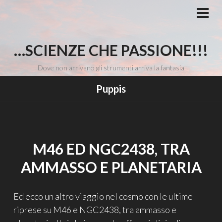
Vai
al
MEN
PRI
contenuto
…SCIENZE CHE PASSIONE!!!
Dove non arrivano gli strumenti arriva la fantasia
Puppis
M46 ED NGC2438, TRA
AMMASSO E PLANETARIA
Ed ecco un altro viaggio nel cosmo con le ultime
riprese su M46 e NGC2438, tra ammasso e