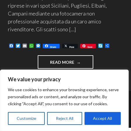
riprese in vari spot Siciliani, Pugliesi, Elbani,
Campani mediante una fotocamera non
professionale acquistata da un caro amico
rivenditore. Gli scatti sono […]
F
T
E
W
M
S
C
Share
Post
Save
a
w
m
h
e
k
o
c
i
a
a
s
y
n
e
t
i
t
s
p
d
"MONDO
READ MORE
b
t
l
s
e
e
i
o
e
A
n
v
SOMMERSO"
o
r
p
g
i
k
p
e
d
We value your privacy
r
i
We use cookies to enhance your browsing experience, serve
personalized ads or content, and analyze our traffic. By
clicking "Accept All", you consent to our use of cookies.
FUNZIONA GRAZIE A WORDPRESS
TEMA: INTERGALACTIC DI
WORDPRESS.COM
.
Customize
Reject All
Accept All