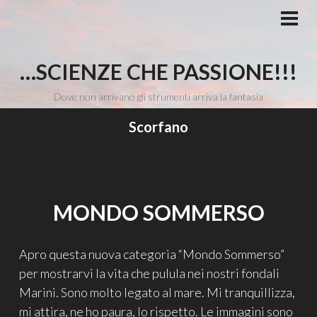
Vai
al
MEN
PRI
contenuto
…SCIENZE CHE PASSIONE!!!
Dove non arrivano gli strumenti arriva la fantasia
Scorfano
MONDO SOMMERSO
Apro questa nuova categoria “Mondo Sommerso”
per mostrarvi la vita che pulula nei nostri fondali
Marini. Sono molto legato al mare. Mi tranquillizza,
mi attira, ne ho paura, lo rispetto. Le immagini sono