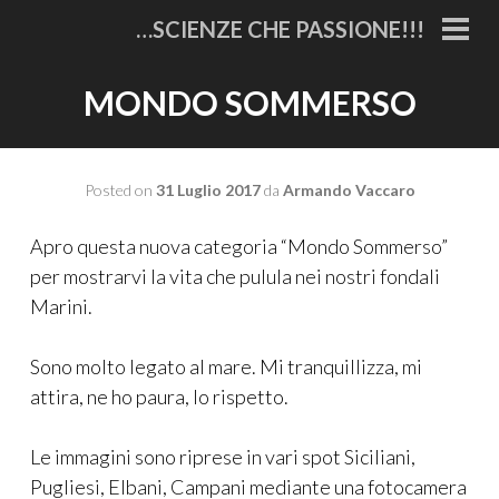
Vai
…SCIENZE CHE PASSIONE!!!
al
MEN
PRI
contenuto
MONDO SOMMERSO
Posted on
31 Luglio 2017
da
Armando Vaccaro
Apro questa nuova categoria “Mondo Sommerso”
per mostrarvi la vita che pulula nei nostri fondali
Marini.
Sono molto legato al mare. Mi tranquillizza, mi
attira, ne ho paura, lo rispetto.
Le immagini sono riprese in vari spot Siciliani,
Pugliesi, Elbani, Campani mediante una fotocamera