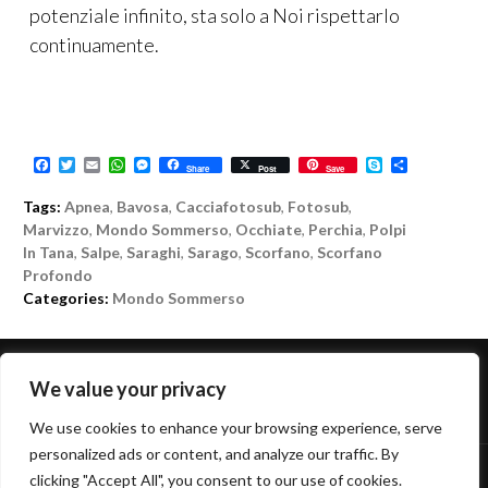
potenziale infinito, sta solo a Noi rispettarlo
continuamente.
F
T
E
W
M
S
C
Share
Post
Save
a
w
m
h
e
k
o
c
i
a
a
s
y
n
Tags:
Apnea
,
Bavosa
,
Cacciafotosub
,
Fotosub
,
e
t
i
t
s
p
d
b
t
l
s
e
e
i
Marvizzo
,
Mondo Sommerso
,
Occhiate
,
Perchia
,
Polpi
o
e
A
n
v
In Tana
,
Salpe
,
Saraghi
,
Sarago
,
Scorfano
,
Scorfano
o
r
p
g
i
Profondo
k
p
e
d
r
i
Categories:
Mondo Sommerso
NAVIGAZIONE
We value your privacy
←
PREVIOUS POST
NEXT POST
→
We use cookies to enhance your browsing experience, serve
ARTICOLO
personalized ads or content, and analyze our traffic. By
clicking "Accept All", you consent to our use of cookies.