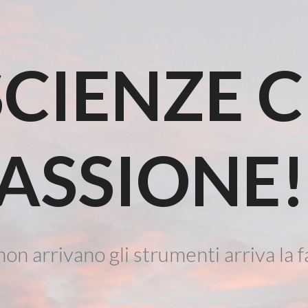
CIENZE 
ASSIONE!
on arrivano gli strumenti arriva la f