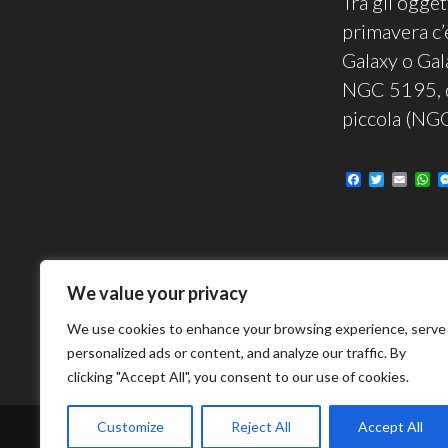
Tra gli ogget
primavera c’
Galaxy o Gal
NGC 5195, d
piccola (NG
F
T
E
W
a
w
m
h
c
i
a
a
e
t
i
t
b
t
l
s
o
e
A
o
r
p
k
p
We value your privacy
We use cookies to enhance your browsing experience, serve
personalized ads or content, and analyze our traffic. By
clicking "Accept All", you consent to our use of cookies.
Customize
Reject All
Accept All