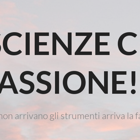
CIENZE 
ASSIONE!
on arrivano gli strumenti arriva la f