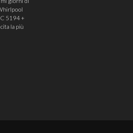
imi giorni di
 Whirlpool
NGC 5194 +
ta la più