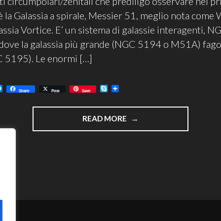
ti circumpolari/zenitali che prediligo osservare nei pr
è la Galassia a spirale, Messier 51, meglio nota come
assia Vortice. E’ un sistema di galassie interagenti, 
ove la galassia più grande (NGC 5194 o M51A) fagoci
C 5195). Le enormi […]
M
S
C
Share
Post
Save
e
k
o
s
y
n
s
p
d
"WHIRLPOOL
e
e
i
READ MORE
n
v
GALAXY,
g
i
e
d
SISTEMA
r
i
INTERAGENTE"