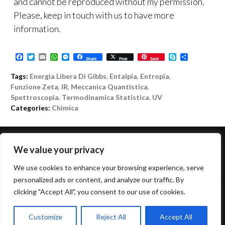
and cannot be reproduced without my permission.
Please, keep in touch with us to have more
information.
F
T
E
W
M
S
C
Share
Post
Save
a
w
m
h
e
k
o
c
i
a
a
s
y
n
Tags:
Energia Libera Di Gibbs
,
Entalpia
,
Entropia
,
e
t
i
t
s
p
d
b
t
l
s
e
e
i
Funzione Zeta
,
IR
,
Meccanica Quantistica
,
o
e
A
n
v
Spettroscopia
,
Termodinamica Statistica
,
UV
o
r
p
g
i
Categories:
Chimica
k
p
e
d
r
i
NAVIGAZIONE
We value your privacy
←
PREVIOUS POST
NEXT POST
→
We use cookies to enhance your browsing experience, serve
ARTICOLO
personalized ads or content, and analyze our traffic. By
clicking "Accept All", you consent to our use of cookies.
FUNZIONA GRAZIE A WORDPRESS
TEMA: INTERGALACTIC DI
WORDPRESS.COM
.
Customize
Reject All
Accept All