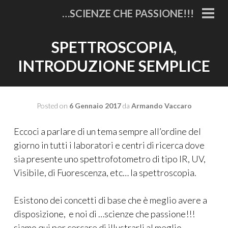
Vai
…SCIENZE CHE PASSIONE!!!
al
MEN
PRI
contenuto
SPETTROSCOPIA,
INTRODUZIONE SEMPLICE
Posted on
6 Gennaio 2017
da
Armando Vaccaro
Eccoci a parlare di un tema sempre all’ordine del
giorno in tutti i laboratori e centri di ricerca dove
sia presente uno spettrofotometro di tipo IR, UV,
Visibile, di Fuorescenza, etc… la spettroscopia.
Esistono dei concetti di base che è meglio avere a
disposizione, e noi di …scienze che passione!!!
siamo qui per cercare di illustrarli al meglio.