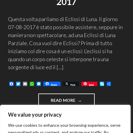
2017
Questa volta parliamo di Eclissi di Luna. Il giorno
07-08-2017 è stato possibile assistere, seppure in
maniera non spettacolare, ad una Eclissi di Luna
Parziale. Cosa vuol dire Eclissi? Prima di tutto
iniziamo col dire cosa è un eclissi: L’eclissi si ha
quando un corpo celeste si interpone tra una
sorgente di luce ed il […]
F
T
E
W
M
S
C
Share
Post
Save
a
w
m
h
e
k
o
c
i
a
a
s
y
n
e
t
i
t
s
p
d
"ECLISSI
READ MORE
b
t
l
s
e
e
i
o
e
A
n
v
DI
o
r
p
g
i
LUNA
We value your privacy
k
p
e
d
DEL
r
i
07-
We use cookies to enhance your browsing experience, serve
08-
personalized ads or content, and analyze our traffic. By