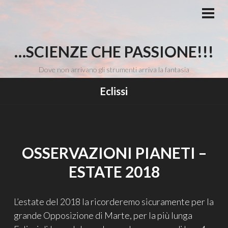
Vai
al
MEN
PRI
contenuto
…SCIENZE CHE PASSIONE!!!
Dove non arrivano gli strumenti arriva la fantasia
Eclissi
OSSERVAZIONI PIANETI –
ESTATE 2018
L’estate del 2018 la ricorderemo sicuramente per la
grande Opposizione di Marte, per la più lunga