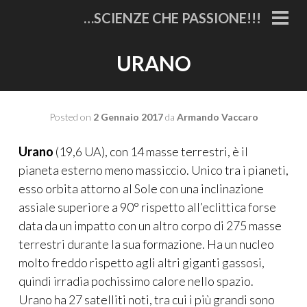
Vai
…SCIENZE CHE PASSIONE!!!
al
MEN
PRI
contenuto
URANO
Posted on
2 Gennaio 2017
da
Armando Vaccaro
Urano
(19,6 UA), con 14 masse terrestri, è il
pianeta esterno meno massiccio. Unico tra i pianeti,
esso orbita attorno al Sole con una inclinazione
assiale superiore a 90° rispetto all’eclittica forse
data da un impatto con un altro corpo di 275 masse
terrestri durante la sua formazione. Ha un nucleo
molto freddo rispetto agli altri giganti gassosi,
quindi irradia pochissimo calore nello spazio.
Urano ha 27 satelliti noti, tra cui i più grandi sono