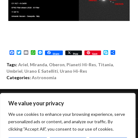
F
T
E
W
M
S
C
Share
Post
Save
a
w
m
h
e
k
o
c
i
a
a
s
y
n
Tags:
Ariel
,
Miranda
,
Oberon
,
Pianeti Hi-Res
,
Titania
,
e
t
i
t
s
p
d
b
t
l
s
e
e
i
Umbriel
,
Urano E Satelliti
,
Urano Hi-Res
o
e
A
n
v
Categories:
Astronomia
o
r
p
g
i
k
p
e
d
r
i
NAVIGAZIONE
We value your privacy
←
PREVIOUS POST
NEXT POST
→
We use cookies to enhance your browsing experience, serve
ARTICOLO
personalized ads or content, and analyze our traffic. By
clicking "Accept All", you consent to our use of cookies.
FUNZIONA GRAZIE A WORDPRESS