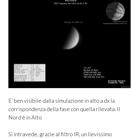
E’ ben visibile dalla simulazione in alto a dx la
corrispondenza della fase con quella rilevata. Il
Nord è in Alto
Si intravede, grazie al filtro IR, un lievissimo