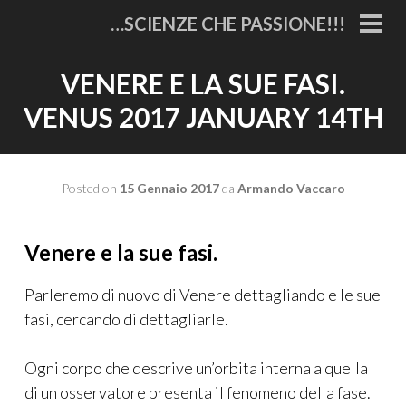
Vai
…SCIENZE CHE PASSIONE!!!
al
MEN
PRI
contenuto
VENERE E LA SUE FASI.
VENUS 2017 JANUARY 14TH
Posted on
15 Gennaio 2017
da
Armando Vaccaro
Venere e la sue fasi.
Parleremo di nuovo di Venere dettagliando e le sue
fasi, cercando di dettagliarle.
Ogni corpo che descrive un’orbita interna a quella
di un osservatore presenta il fenomeno della fase.