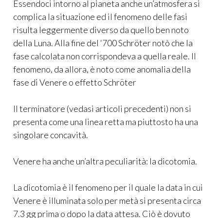
Essendoci intorno al pianeta anche un’atmosfera si
complica la situazione ed il fenomeno delle fasi
risulta leggermente diverso da quello ben noto
della Luna. Alla fine del ‘700 Schröter notò che la
fase calcolata non corrispondeva a quella reale. Il
fenomeno, da allora, è noto come anomalia della
fase di Venere o effetto Schröter
Il terminatore (vedasi articoli precedenti) non si
presenta come una linea retta ma piuttosto ha una
singolare concavità.
Venere ha anche un’altra peculiarità: la dicotomia.
La dicotomia è il fenomeno per il quale la data in cui
Venere è illuminata solo per metà si presenta circa
7.3 gg prima o dopo la data attesa. Ciò è dovuto