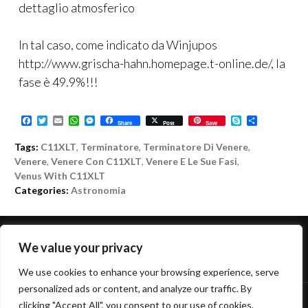
dettaglio atmosferico
In tal caso, come indicato da Winjupos
http://www.grischa-hahn.homepage.t-online.de/, la
fase è 49.9%!!!
F
T
E
W
M
S
C
Share
Post
Save
a
w
m
h
e
k
o
c
i
a
a
s
y
n
Tags:
C11XLT
,
Terminatore
,
Terminatore Di Venere
,
e
t
i
t
s
p
d
b
t
l
s
e
e
i
Venere
,
Venere Con C11XLT
,
Venere E Le Sue Fasi
,
o
e
A
n
v
Venus With C11XLT
o
r
p
g
i
Categories:
Astronomia
k
p
e
d
r
i
NAVIGAZIONE
We value your privacy
←
PREVIOUS POST
NEXT POST
→
We use cookies to enhance your browsing experience, serve
ARTICOLO
personalized ads or content, and analyze our traffic. By
clicking "Accept All", you consent to our use of cookies.