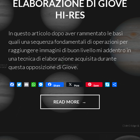
ELABORAZIONE DI GIOVE
HI-RES
In questo articolo dopo aver rammentato le basi
quali una sequenza fondamentali di operazioni per
raggiungere immagini di buon livello mi addentro in
una tecnica di elaborazione acquisita durante
questa opposizione di Giove.
F
T
E
W
M
S
C
Share
Post
Save
a
w
m
h
e
k
o
c
i
a
a
s
y
n
e
t
i
t
s
p
d
"ELABORAZIONE
READ MORE
b
t
l
s
e
e
i
o
e
A
n
v
DI
o
r
p
g
i
GIOVE
k
p
e
d
HI-
r
i
RES"