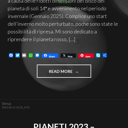
a causa delle ridotti dimensioni del disco del
pianeta di soli 14″ e avvenimento nel periodo
invernale (Gennaio 2025). Complice uno start
dell’inverno molto perturbato, poche sono state le
possibilità di ripresa. Mi sono dedicato a
riprendere il pianeta rosso, […]
F
T
E
W
M
S
C
Share
Post
Save
a
w
m
h
e
k
o
c
i
a
a
s
y
n
e
t
i
t
s
p
d
"OPPOSIZIONE
READ MORE
b
t
l
s
e
e
i
o
e
A
n
v
DI
o
r
p
g
i
MARTE
k
p
e
d
2025"
r
i
PIANETI 2023 –