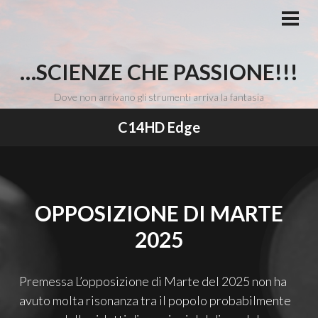
Vai
al
MEN
PRI
contenuto
…SCIENZE CHE PASSIONE!!!
Dove non arrivano gli strumenti arriva la fantasia
C14HD Edge
OPPOSIZIONE DI MARTE
2025
Premessa L’opposizione di Marte del 2025 non ha
avuto molta risonanza tra il popolo probabilmente