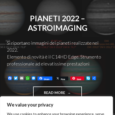
PIANETI 2022 –
ASTROIMAGING
Si riportano immagini dei pianeti realizzate nel
2022.
Elemento di novità è il C14HD Edge. Strumento
professionale ad elevatissime prestazioni
F
T
E
W
M
S
C
Share
Post
Save
a
w
m
h
e
k
o
c
i
a
a
s
y
n
e
t
i
t
s
p
d
"PIANETI
READ MORE
b
t
l
s
e
e
i
o
e
A
n
v
2022
o
r
p
g
i
–
We value your privacy
k
p
e
d
ASTROIMAGING"
r
i
We use cookies to enhance your browsing experience, serve