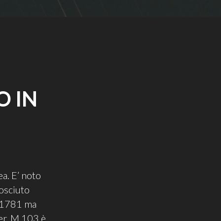
O IN
a. E’ noto
nosciuto
 1781 ma
er. M 103 è