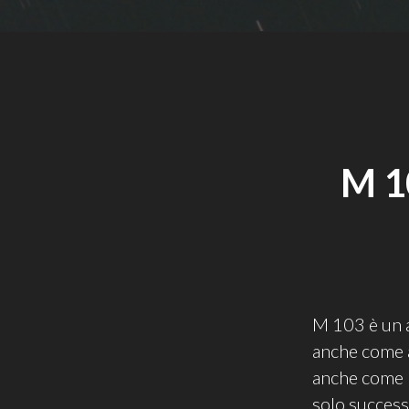
M 1
M 103 è un a
anche come a
anche come 
solo success