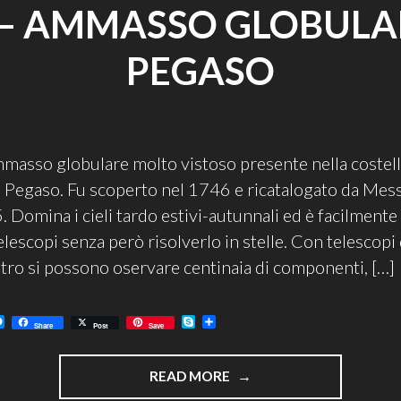
– AMMASSO GLOBULA
PEGASO
asso globulare molto vistoso presente nella costell
o, Pegaso. Fu scoperto nel 1746 e ricatalogato da Mess
. Domina i cieli tardo estivi-autunnali ed è facilmente
telescopi senza però risolverlo in stelle. Con telesco
ro si possono oservare centinaia di componenti, […]
M
S
C
Share
Post
Save
e
k
o
s
y
n
s
p
d
"M15
e
e
i
READ MORE
n
v
–