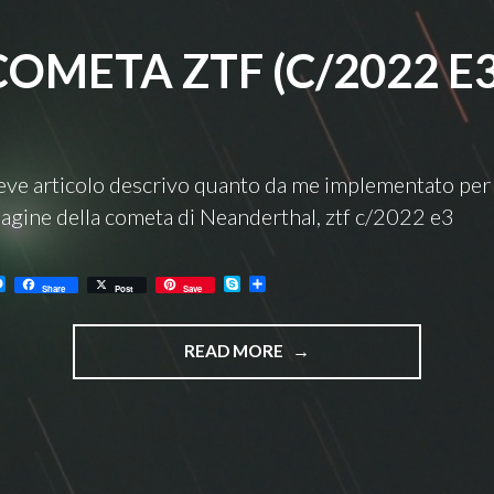
COMETA ZTF (C/2022 E3
eve articolo descrivo quanto da me implementato per
gine della cometa di Neanderthal, ztf c/2022 e3
M
S
C
Share
Post
Save
e
k
o
s
y
n
s
p
d
"COMETA
e
e
i
READ MORE
n
v
ZTF
g
i
e
d
(C/2022
r
i
E3)"