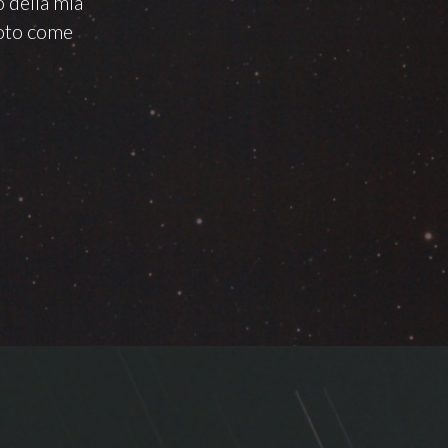
 della mia
noto come