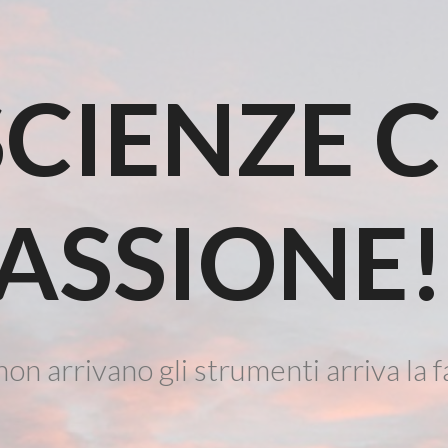
CIENZE 
ASSIONE!
on arrivano gli strumenti arriva la f